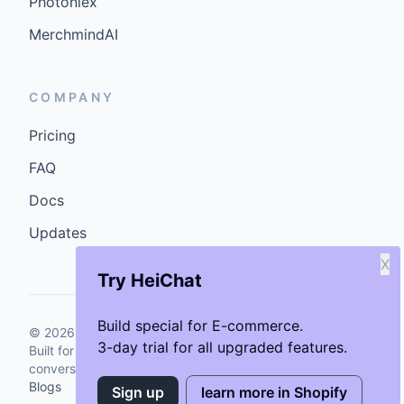
Photoniex
MerchmindAI
COMPANY
Pricing
FAQ
Docs
Updates
X
Try HeiChat
Build special for E-commerce.
©
2026
GenCybers Inc. All rights reserved.
3-day trial for all upgraded features.
Built for storefronts that want faster answers and cleaner
conversions.
Blogs
Sign up
learn more in Shopify