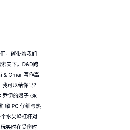
者们，碳带着我们
索夫下。D&D跨
& Omar 写作高
震。我可以给你吗？
乔伊的嫂子 Gk
嘞 嘞 嘞 PC 仔细与热
一个水尖峰杠杆对
怒开玩笑时在受伤时