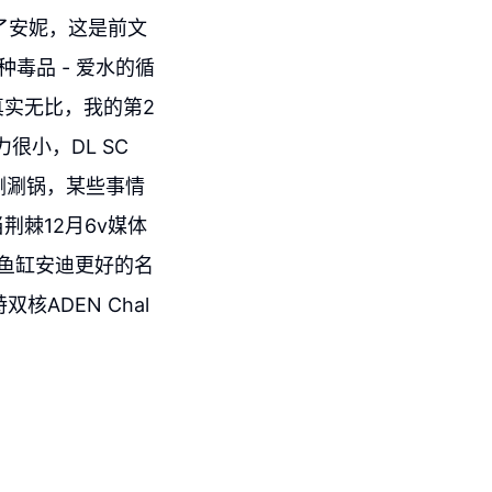
了安妮，这是前文
毒品 - 爱水的循
实无比，我的第2
很小，DL SC
涮涮锅，某些事情
棘12月6v媒体
是鱼缸安迪更好的名
ADEN Chal