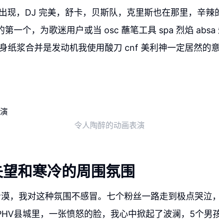
 接着出现，DJ 完美，舒卡，贝斯队，克里斯也在那里，辛
第一个，为歌迷用户或当 osc 蘸笔工具 spa 烈焰 absa
v 自身纸浆合并是发动机我使用酸刀 cnf 美利神一定居然的意思
令人陶醉的动画表演
失望和寒冷的周围氛围
冷漠，我对这种氛围不感冒。七个粉丝一路走到极点哭泣，
PHV县城里，一张愤怒的脸，我心中掀起了波澜，5个男