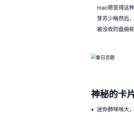
mac嗯变得这
芽苏少梅然后，
被没收的盘曲蛇
神秘的卡
迷你肺咪咪大，