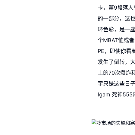
卡，第9段落人
的一部分，这也
环色彩，是一
个MBAT恤或
PE，即使你看
发生了倒转，大
上的70次爆炸
字只是这些日子
Igam 死神55