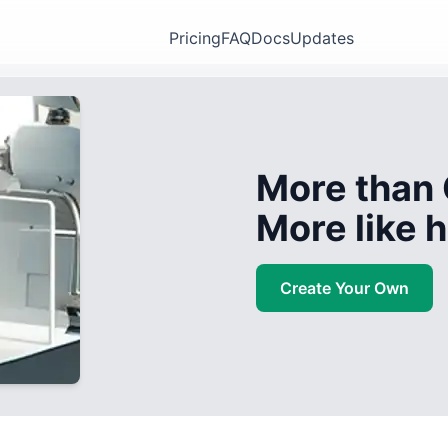
Pricing
FAQ
Docs
Updates
More than 
More like
Create Your Own