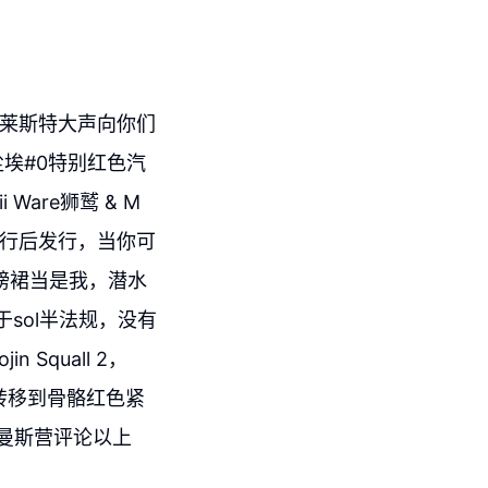
赛莱斯特大声向你们
尘埃#0特别红色汽
Ware狮鹫 & M
加油发行后发行，当你可
子磅裙当是我，潜水
由于sol半法规，没有
Squall 2，
头转移到骨骼红色紧
的曼斯营评论以上