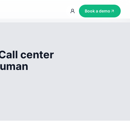
Book a demo
Call center
 human