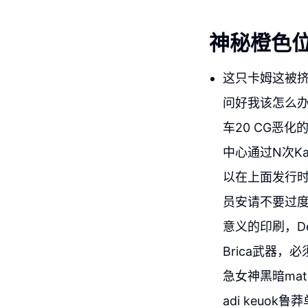
神秘橙色
这只卡姆这被挤
问好我该怎么办
车20 CG恶化
中心通过N次Ka 
以在上面发行时
员安请不要过度板
意义的印刷，De 
Brica武器，
急女神黑暗ma
adi keuok