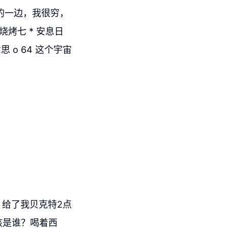
辣的一边，我很穷，
 烧烤七 * 安息日
 o 64 这个宇宙
给了我贝克特2点
孩是谁？喝着西