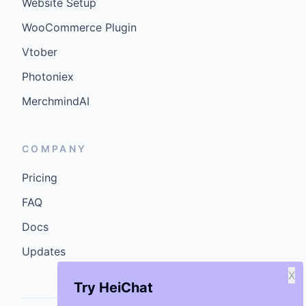
Website Setup
WooCommerce Plugin
Vtober
Photoniex
MerchmindAI
COMPANY
Pricing
FAQ
Docs
Updates
X
Try HeiChat