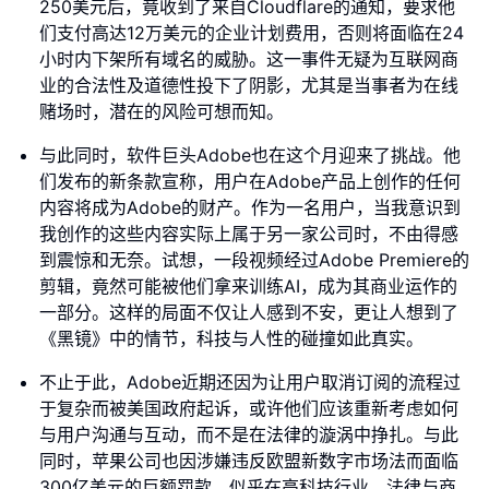
250美元后，竟收到了来自Cloudflare的通知，要求他
们支付高达12万美元的企业计划费用，否则将面临在24
小时内下架所有域名的威胁。这一事件无疑为互联网商
业的合法性及道德性投下了阴影，尤其是当事者为在线
赌场时，潜在的风险可想而知。
与此同时，软件巨头Adobe也在这个月迎来了挑战。他
们发布的新条款宣称，用户在Adobe产品上创作的任何
内容将成为Adobe的财产。作为一名用户，当我意识到
我创作的这些内容实际上属于另一家公司时，不由得感
到震惊和无奈。试想，一段视频经过Adobe Premiere的
剪辑，竟然可能被他们拿来训练AI，成为其商业运作的
一部分。这样的局面不仅让人感到不安，更让人想到了
《黑镜》中的情节，科技与人性的碰撞如此真实。
不止于此，Adobe近期还因为让用户取消订阅的流程过
于复杂而被美国政府起诉，或许他们应该重新考虑如何
与用户沟通与互动，而不是在法律的漩涡中挣扎。与此
同时，苹果公司也因涉嫌违反欧盟新数字市场法而面临
300亿美元的巨额罚款。似乎在高科技行业，法律与商