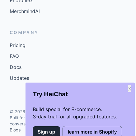
Photoniex
MerchmindAI
COMPANY
Pricing
FAQ
Docs
Updates
X
Try HeiChat
Build special for E-commerce.
©
2026
GenCybers Inc. All rights reserved.
3-day trial for all upgraded features.
Built for storefronts that want faster answers and cleaner
conversions.
Blogs
Sign up
learn more in Shopify