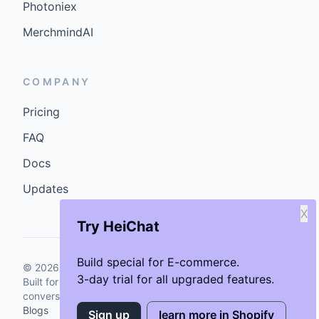
Photoniex
MerchmindAI
COMPANY
Pricing
FAQ
Docs
Updates
X
Try HeiChat
Build special for E-commerce.
©
2026
GenCybers Inc. All rights reserved.
3-day trial for all upgraded features.
Built for storefronts that want faster answers and cleaner
conversions.
Blogs
Sign up
learn more in Shopify