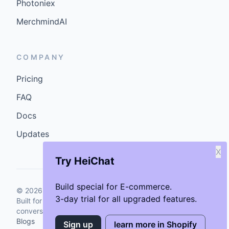
Photoniex
MerchmindAI
COMPANY
Pricing
FAQ
Docs
Updates
X
Try HeiChat
Build special for E-commerce.
©
2026
GenCybers Inc. All rights reserved.
3-day trial for all upgraded features.
Built for storefronts that want faster answers and cleaner
conversions.
Blogs
Sign up
learn more in Shopify