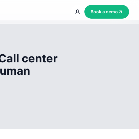
Book a demo
Call center
 human