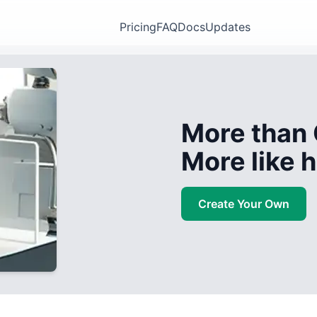
Pricing
FAQ
Docs
Updates
More than 
More like
Create Your Own