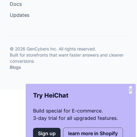
Docs
Updates
©
2026
GenCybers Inc. All rights reserved.
Built for storefronts that want faster answers and cleaner
conversions.
Blogs
X
Try HeiChat
Build special for E-commerce.
3-day trial for all upgraded features.
Sign up
learn more in Shopify