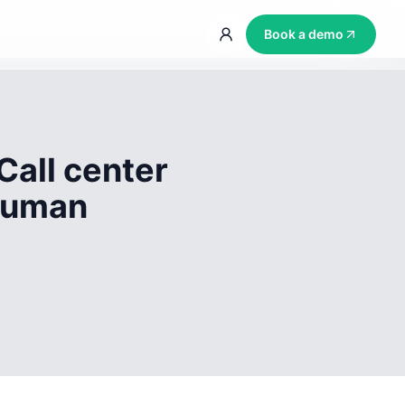
Book a demo
Call center
 human