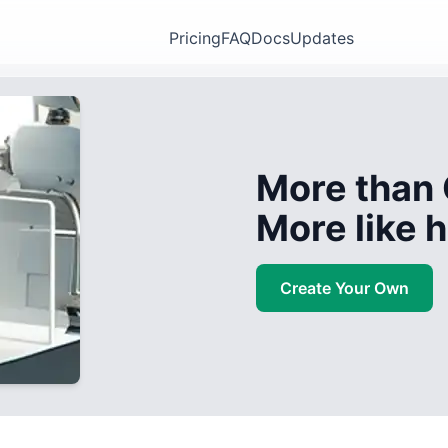
Pricing
FAQ
Docs
Updates
More than 
More like
Create Your Own