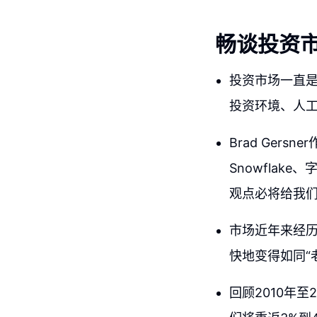
畅谈投资
投资市场一直
投资环境、人工
Brad Gers
Snowflak
观点必将给我
市场近年来经历
快地变得如同“
回顾2010年