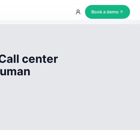
Book a demo
Call center
 human