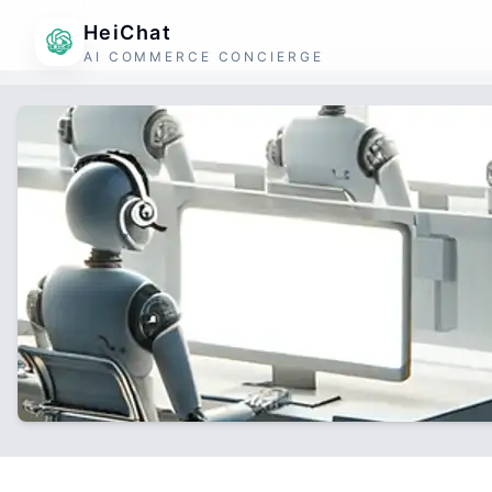
HeiChat
AI COMMERCE CONCIERGE