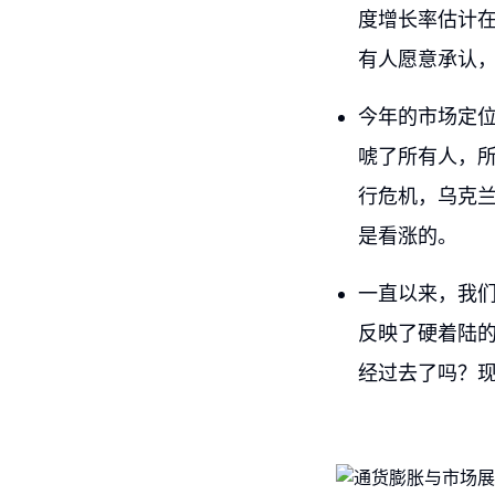
度增长率估计在
有人愿意承认
今年的市场定位
唬了所有人，
行危机，乌克
是看涨的。
一直以来，我
反映了硬着陆的
经过去了吗？