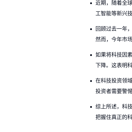
近期，随着全
工智能等新兴
回顾过去一年
然而，今年市
如果将科技因素
下降。这表明
在科技投资领
投资者需要警
综上所述，科
把握住真正的