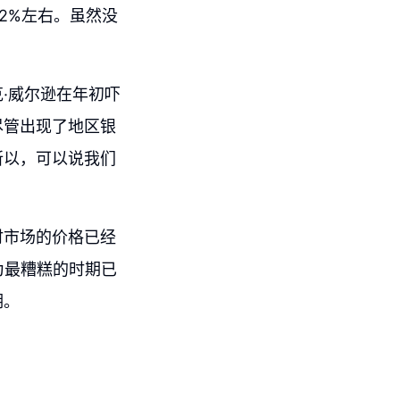
于2%左右。虽然没
·威尔逊在年初吓
尽管出现了地区银
所以，可以说我们
时市场的价格已经
为最糟糕的时期已
期。