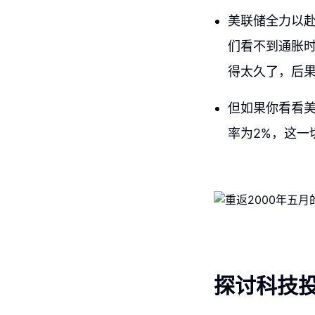
美联储全力以赴
们看不到通胀时
得太久了，后
但如果你看看美
率为2%，这一
探讨科技