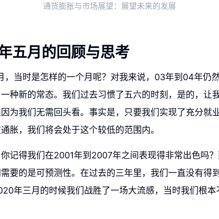
通货膨胀与市场展望：展望未来的发展
0年五月的回顾与思考
五月，当时是怎样的一个月呢？对我来说，03年到04年仍
了一种新的常态。我们过去习惯了五六的时刻，是的，让
是因为我们无需回头看。事实是，只要我们实现了充分就
定通胀，我们将会处于这个较低的范围内。
你记得我们在2001年到2007年之间表现得非常出色吗
们需要的是可预测性。在过去的三年里，我们一直没有得
020年三月的时候我们战胜了一场大流感，当时我们根本