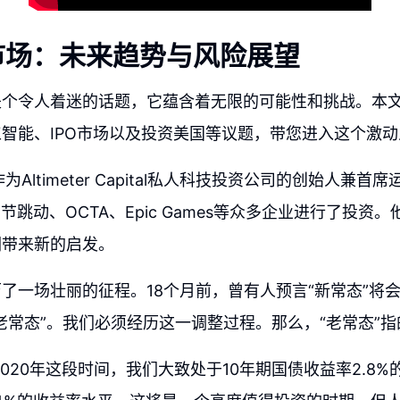
市场：未来趋势与风险展望
是个令人着迷的话题，它蕴含着无限的可能性和挑战。本
智能、IPO市场以及投资美国等议题，带您进入这个激
ner作为Altimeter Capital私人科技投资公司的创始人兼
e、字节跳动、OCTA、Epic Games等众多企业进行了投
们带来新的启发。
了一场壮丽的征程。18个月前，曾有人预言“新常态”将
老常态”。我们必须经历这一调整过程。那么，“老常态”
至2020年这段时间，我们大致处于10年期国债收益率2.8