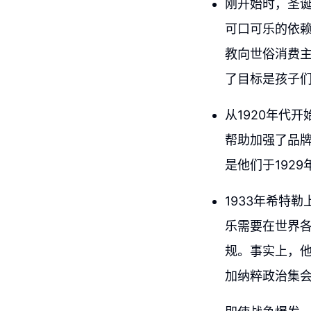
刚开始时，圣
可口可乐的依
教向世俗消费
了目标是孩子
从1920年代
帮助加强了品
是他们于192
1933年希特
乐需要在世界
规。事实上，他
加纳粹政治集