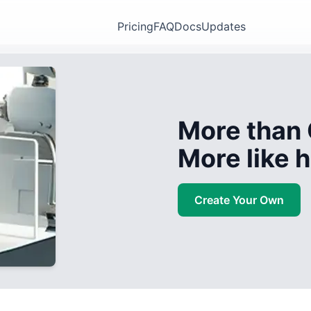
Pricing
FAQ
Docs
Updates
More than 
More like
Create Your Own