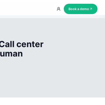
Book a demo
Call center
 human