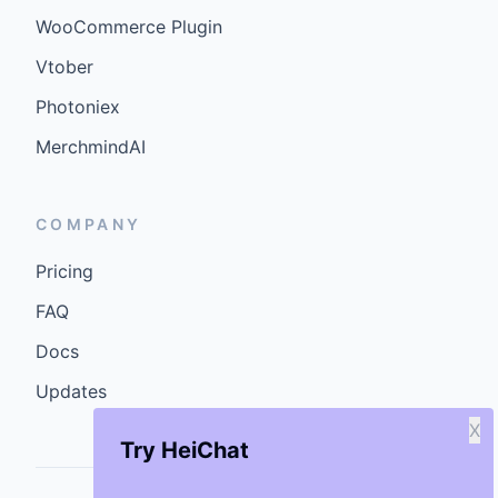
WooCommerce Plugin
Vtober
Photoniex
MerchmindAI
COMPANY
Pricing
FAQ
Docs
Updates
X
Try HeiChat