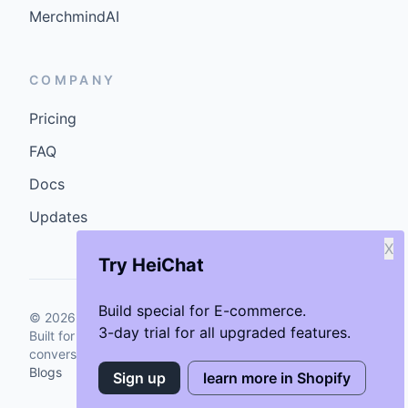
MerchmindAI
COMPANY
Pricing
FAQ
Docs
Updates
X
Try HeiChat
Build special for E-commerce.
©
2026
GenCybers Inc. All rights reserved.
3-day trial for all upgraded features.
Built for storefronts that want faster answers and cleaner
conversions.
Blogs
Sign up
learn more in Shopify