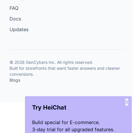
FAQ
Docs
Updates
©
2026
GenCybers Inc. All rights reserved.
Built for storefronts that want faster answers and cleaner
conversions.
Blogs
X
Try HeiChat
Build special for E-commerce.
3-day trial for all upgraded features.