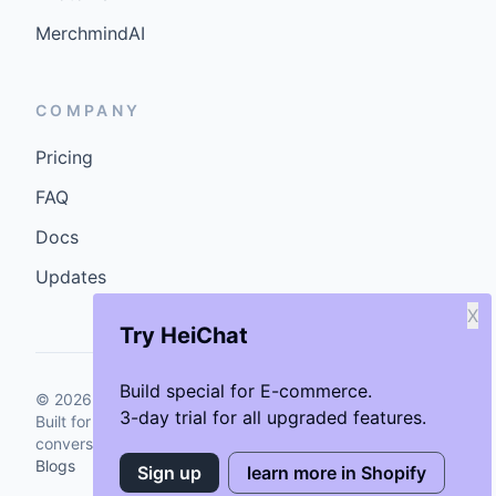
MerchmindAI
COMPANY
Pricing
FAQ
Docs
Updates
X
Try HeiChat
Build special for E-commerce.
©
2026
GenCybers Inc. All rights reserved.
3-day trial for all upgraded features.
Built for storefronts that want faster answers and cleaner
conversions.
Blogs
Sign up
learn more in Shopify