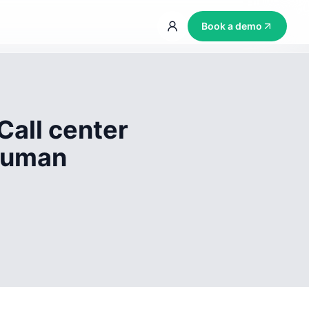
Book a demo
Call center
 human