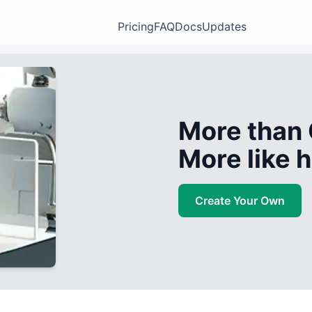
Pricing
FAQ
Docs
Updates
More than 
More like
Create Your Own