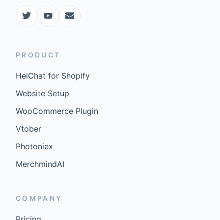
PRODUCT
HeiChat for Shopify
Website Setup
WooCommerce Plugin
Vtober
Photoniex
MerchmindAI
COMPANY
Pricing