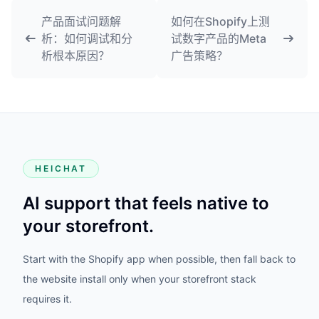
产品面试问题解
如何在Shopify上测
析：如何调试和分
试数字产品的Meta
析根本原因？
广告策略？
HEICHAT
AI support that feels native to
your storefront.
Start with the Shopify app when possible, then fall back to
the website install only when your storefront stack
requires it.