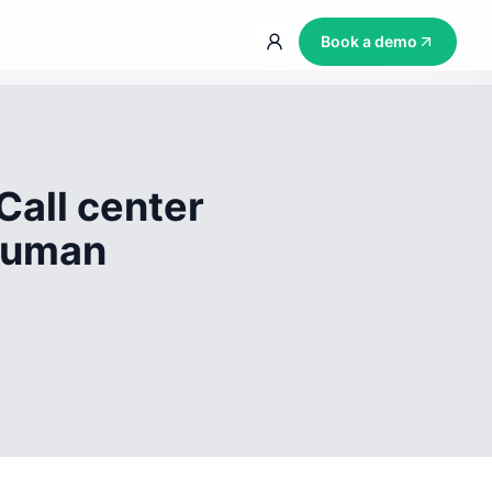
Book a demo
Call center
 human