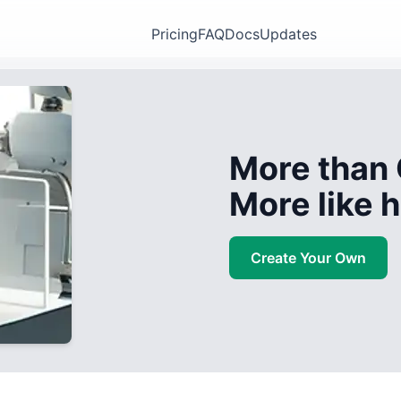
Pricing
FAQ
Docs
Updates
More than 
More like
Create Your Own