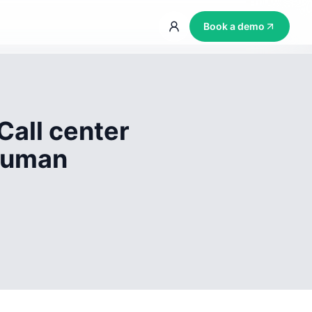
Book a demo
Call center
 human