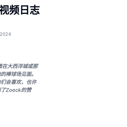
-视频日志
/2024
概在大西洋城或那
地的棒球场见面。
你们会喜欢，也许
Zoeck的赞