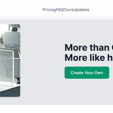
Pricing
FAQ
Docs
Updates
More than 
More like
Create Your Own