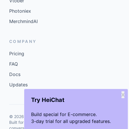
Vtober
Photoniex
MerchmindAI
COMPANY
Pricing
FAQ
Docs
Updates
X
Try HeiChat
Build special for E-commerce.
©
2026
GenCybers Inc. All rights reserved.
3-day trial for all upgraded features.
Built for storefronts that want faster answers and cleaner
conversions.