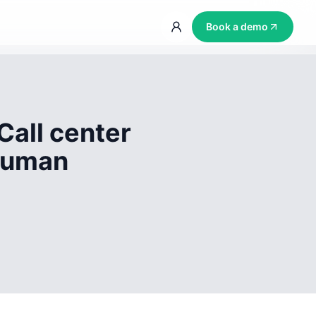
Book a demo
Call center
 human