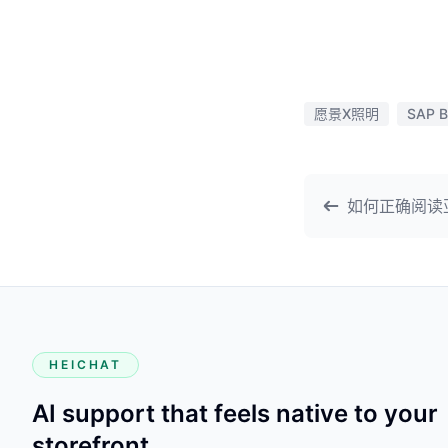
愿景X照明
SAP B
如何正确阅读
HEICHAT
AI support that feels native to your
storefront.