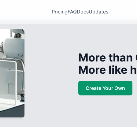
Pricing
FAQ
Docs
Updates
More than 
More like
Create Your Own