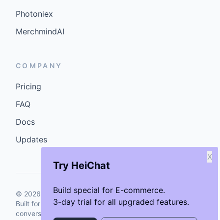
Photoniex
MerchmindAI
COMPANY
Pricing
FAQ
Docs
Updates
X
Try HeiChat
Build special for E-commerce.
©
2026
GenCybers Inc. All rights reserved.
3-day trial for all upgraded features.
Built for storefronts that want faster answers and cleaner
conversions.