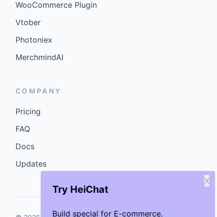
WooCommerce Plugin
Vtober
Photoniex
MerchmindAI
COMPANY
Pricing
FAQ
Docs
Updates
X
Try HeiChat
Build special for E-commerce.