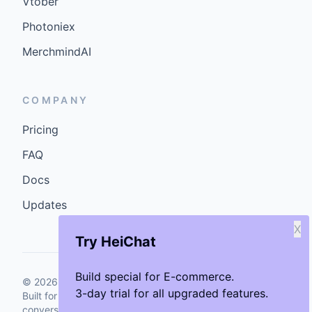
Vtober
Photoniex
MerchmindAI
COMPANY
Pricing
FAQ
Docs
Updates
X
Try HeiChat
Build special for E-commerce.
©
2026
GenCybers Inc. All rights reserved.
3-day trial for all upgraded features.
Built for storefronts that want faster answers and cleaner
conversions.