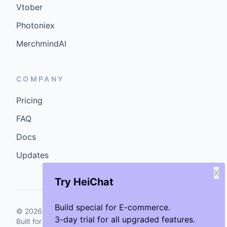
Vtober
Photoniex
MerchmindAI
COMPANY
Pricing
FAQ
Docs
Updates
X
Try HeiChat
Build special for E-commerce.
©
2026
GenCybers Inc. All rights reserved.
3-day trial for all upgraded features.
Built for storefronts that want faster answers and cleaner