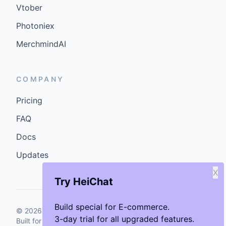
Vtober
Photoniex
MerchmindAI
COMPANY
Pricing
FAQ
Docs
Updates
X
Try HeiChat
Build special for E-commerce.
©
2026
GenCybers Inc. All rights reserved.
3-day trial for all upgraded features.
Built for storefronts that want faster answers and cleaner