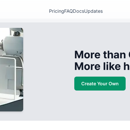
Pricing
FAQ
Docs
Updates
More than 
More like
Create Your Own