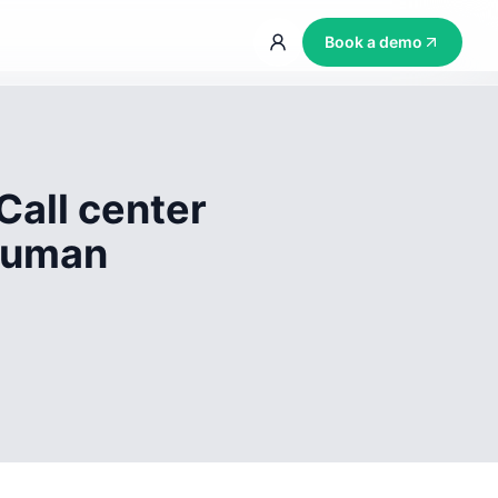
Book a demo
Call center
 human