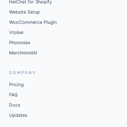
HeiChat for Shopify
Website Setup
WooCommerce Plugin
Vtober
Photoniex
MerchmindAI
COMPANY
Pricing
FAQ
Docs
Updates