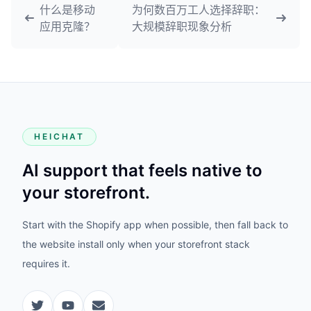
什么是移动
为何数百万工人选择辞职：
应用克隆？
大规模辞职现象分析
HEICHAT
AI support that feels native to
your storefront.
Start with the Shopify app when possible, then fall back to
the website install only when your storefront stack
requires it.