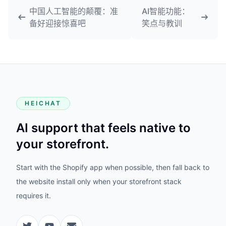
中国人工智能的颠覆：准
AI智能功能：
备好迎接惊喜吧
笑点与教训
HEICHAT
AI support that feels native to
your storefront.
Start with the Shopify app when possible, then fall back to
the website install only when your storefront stack
requires it.