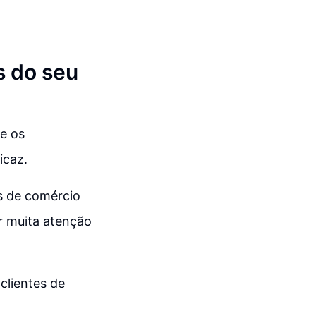
s do seu
e os
icaz.
s de comércio
ir muita atenção
clientes de