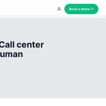
Book a demo
Call center
 human