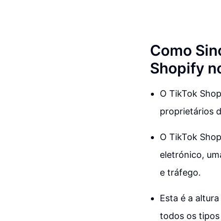
Como Sinc
Shopify n
O TikTok Shop
proprietários 
O TikTok Shop
eletrónico, um
e tráfego.
Esta é a altur
todos os tipo