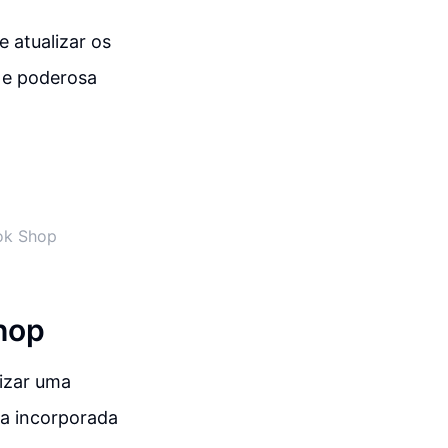
 atualizar os
a e poderosa
ok Shop
hop
lizar uma
ma incorporada