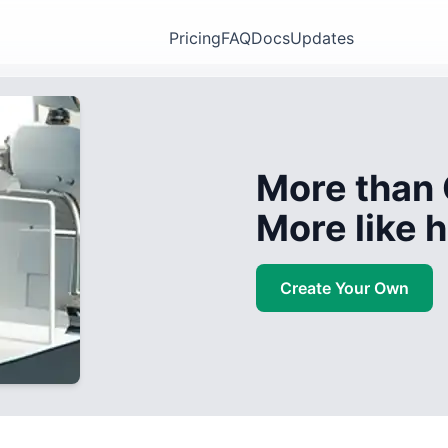
Pricing
FAQ
Docs
Updates
More than 
More like
Create Your Own