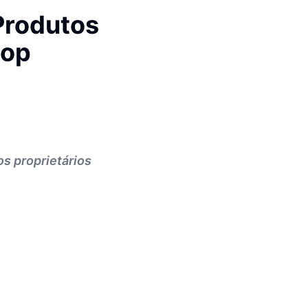
Produtos
hop
s proprietários