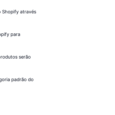
o Shopify através
pify para
produtos serão
egoria padrão do