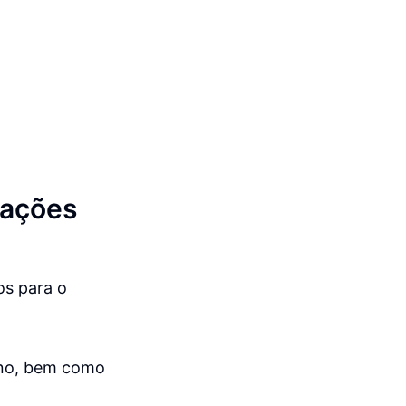
rações
os para o
lano, bem como