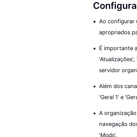
Configura
Ao configurar 
apropriados pa
É importante a
'Atualizações',
servidor organ
Além dos cana
'Geral 1' e 'Ge
A organização 
navegação dos
'Mods'.