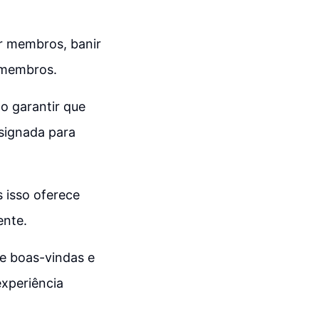
r membros, banir
 membros.
o garantir que
signada para
 isso oferece
ente.
de boas-vindas e
xperiência