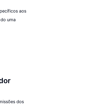
pecíficos aos
indo uma
dor
rmissões dos