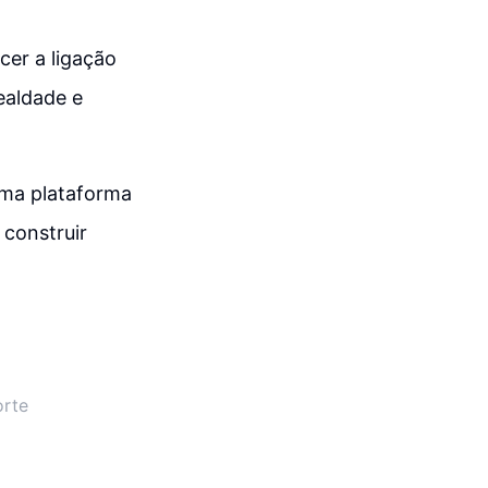
cer a ligação
ealdade e
uma plataforma
 construir
orte