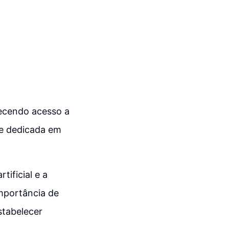
recendo acesso a
de dedicada em
tificial e a
mportância de
stabelecer