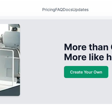
Pricing
FAQ
Docs
Updates
More than 
More like
Create Your Own