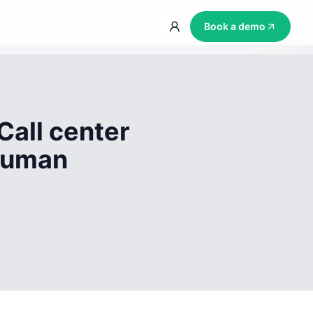
Book a demo
Call center
 human