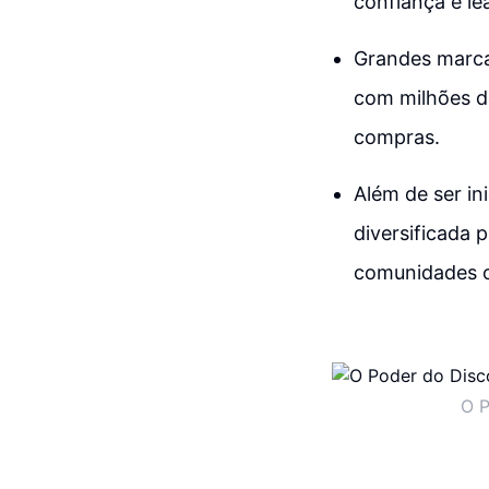
confiança e le
Grandes marcas
com milhões d
compras.
Além de ser in
diversificada 
comunidades on
O P