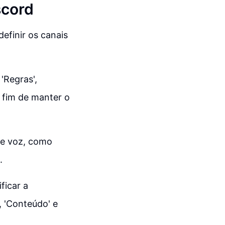
scord
definir os canais
'Regras',
 a fim de manter o
de voz, como
.
ficar a
 'Conteúdo' e