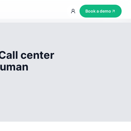
Book a demo
Call center
 human