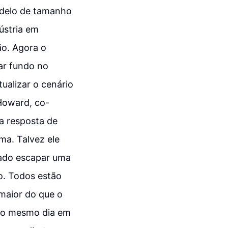
odelo de tamanho
ústria em
ão. Agora o
ar fundo no
ualizar o cenário
 Howard, co-
a resposta de
ma. Talvez ele
xado escapar uma
o. Todos estão
maior do que o
 no mesmo dia em