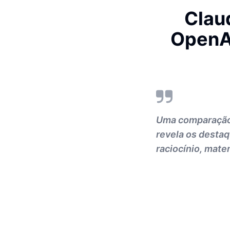
Clau
OpenAI
Uma comparação 
revela os desta
raciocínio, mate