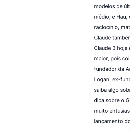
modelos de úl
médio, e Hau, 
raciocínio, ma
Claude também
Claude 3 hoje 
maior, pois co
fundador da A
Logan, ex-func
saiba algo so
dica sobre o G
muito entusia
lançamento do