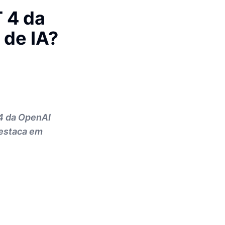
 4 da
 de IA?
4 da OpenAI
destaca em