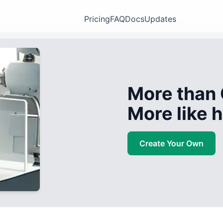
Pricing
FAQ
Docs
Updates
More than 
More like
Create Your Own