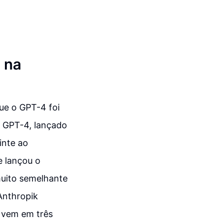
 na
ue o GPT-4 foi
o GPT-4, lançado
inte ao
e lançou o
 muito semelhante
Anthropik
e vem em três