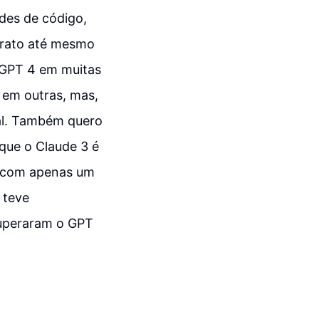
des de código,
barato até mesmo
 GPT 4 em muitas
 em outras, mas,
al. Também quero
que o Claude 3 é
l com apenas um
 teve
superaram o GPT