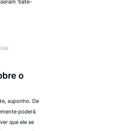
sseram 'bate-
cial
obre o
nte, suponho. De
temente poderá
ver que ele se