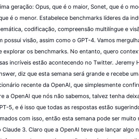
tima geração: Opus, que é o maior, Sonet, que é o m
que é o menor. Estabelece benchmarks líderes da ind
temática, codificação, compreensão multilíngue e vis
 possui visão, assim como o GPT-4. Vamos mergulh
e explorar os benchmarks. No entanto, quero context
isas incríveis estão acontecendo no Twitter. Jeremy
nswer, diz que esta semana será grande e recebe um
ionário recente da OpenAI, que simplesmente confir
bre a OpenAI que nós não sabemos, talvez tenha dei
PT-5, e é isso que todas as respostas estão sugerind
smados com isso, então esta semana pode ser muito 
 Claude 3. Claro que a OpenAI teve que lançar algo