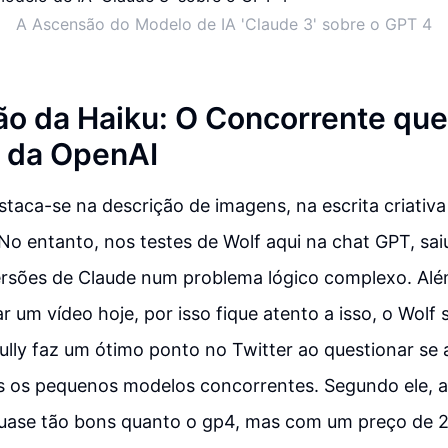
A Ascensão do Modelo de IA 'Claude 3' sobre o GPT 4
o da Haiku: O Concorrente qu
 da OpenAI
taca-se na descrição de imagens, na escrita criativa
No entanto, nos testes de Wolf aqui na chat GPT, sa
rsões de Claude num problema lógico complexo. Além
ar um vídeo hoje, por isso fique atento a isso, o Wol
ully faz um ótimo ponto no Twitter ao questionar se 
os os pequenos modelos concorrentes. Segundo ele, 
ase tão bons quanto o gp4, mas com um preço de 2