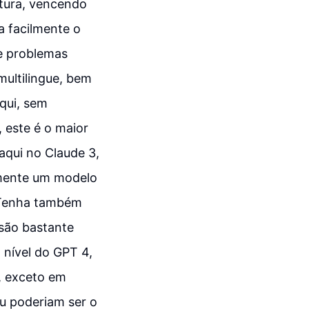
atura, vencendo
a facilmente o
e problemas
ultilingue, bem
qui, sem
 este é o maior
aqui no Claude 3,
vamente um modelo
. Tenha também
são bastante
 nível do GPT 4,
, exceto em
u poderiam ser o