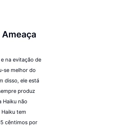
e Ameaça
 e na evitação de
iu-se melhor do
 disso, ele está
f sempre produz
a Haiku não
a Haiku tem
5 cêntimos por