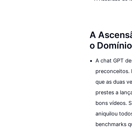
A Ascensã
o Domínio
A chat GPT des
preconceitos. 
que as duas ve
prestes a lanç
bons vídeos. S
aniquilou tod
benchmarks qu