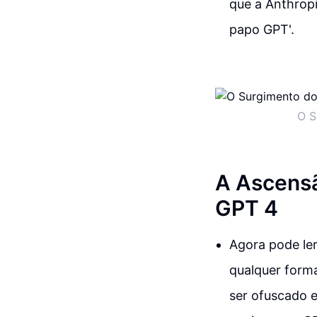
que a Anthropi
papo GPT'.
O S
A Ascensã
GPT 4
Agora pode ler
qualquer form
ser ofuscado e