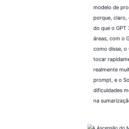
modelo de pro
porque, claro,
do que o GPT 
áreas, com o 
como disse, o
tocar rapidam
realmente mui
prompt, e o S
dificuldades 
na sumarizaçã