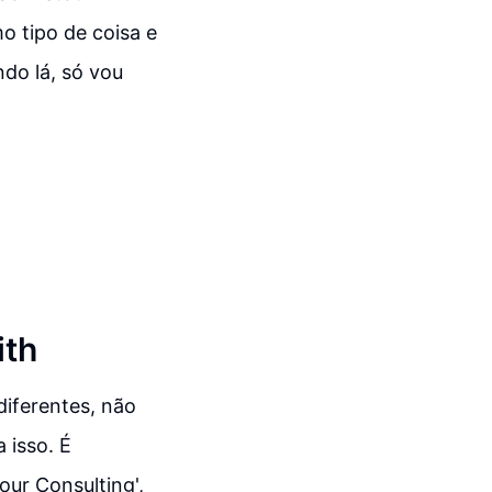
o tipo de coisa e
do lá, só vou
ith
diferentes, não
 isso. É
our Consulting',