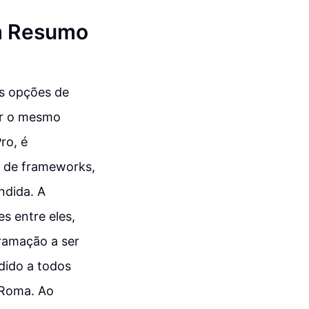
m Resumo
as opções de
er o mesmo
ro, é
s de frameworks,
ndida. A
s entre eles,
gramação a ser
dido a todos
 Roma. Ao