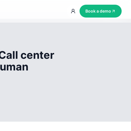
Book a demo
Call center
 human