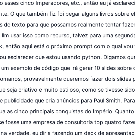
 esses cinco Imperadores, etc., então eu já esclareci
e. O que também fiz foi pegar alguns livros sobre e
s de texto para que possamos realmente tentar faze
 o llm usar isso como recurso, talvez para uma segun
Ok, então aqui está o próximo prompt com o qual vou 
ou esclarecer que estou usando python. Digamos qu
um exemplo de código que irá gerar 10 slides sobre 
omanos, provavelmente queremos fazer dois slides 
ue seja criativo e muito estiloso, como se tivesse sid
 publicidade que cria anúncios para Paul Smith. Par
clua as cinco principais conquistas do Império. Quant
e fosse uma empresa de consultoria top quatro faz
 na verdade, eu diria fazendo um deck de apresentaç