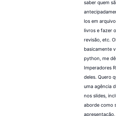
saber quem são
antecipadament
los em arquivo
livros e fazer
revisão, etc. 
basicamente v
python, me dê 
Imperadores R
deles. Quero q
uma agência de
nos slides, in
aborde como s
apresentação,