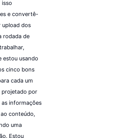
 isso
les e convertê-
r upload dos
da rodada de
trabalhar,
e estou usando
os cinco bons
para cada um
o projetado por
a as informações
o ao conteúdo,
endo uma
ão. Estou