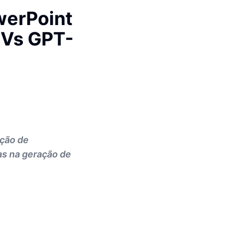
werPoint
 Vs GPT-
ação de
as na geração de