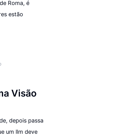
 de Roma, é
res estão
o
ma Visão
de, depois passa
ue um llm deve