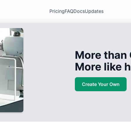
Pricing
FAQ
Docs
Updates
More than 
More like
Create Your Own