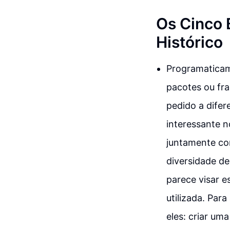
Os Cinco
Histórico
Programaticame
pacotes ou fr
pedido a difer
interessante n
juntamente com
diversidade d
parece visar e
utilizada. Par
eles: criar um