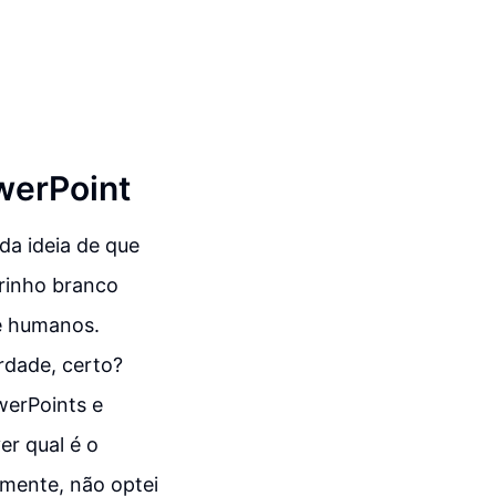
werPoint
a ideia de que
rinho branco
e humanos.
rdade, certo?
werPoints e
er qual é o
mente, não optei