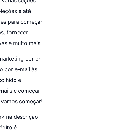
a várias seções
oleções e até
ntes para começar
s, fornecer
vas e muito mais.
marketing por e-
o por e-mail às
colhido e
e-mails e começar
, vamos começar!
ink na descrição
édito é