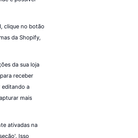
l, clique no botão
temas da Shopify,
ções da sua loja
 para receber
r editando a
capturar mais
nte ativadas na
seção'. Isso