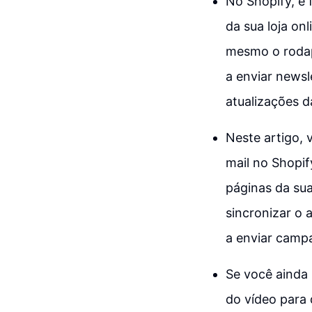
No Shopify, é 
da sua loja onl
mesmo o rodapé
a enviar news
atualizações d
Neste artigo,
mail no Shopif
páginas da sua 
sincronizar o 
a enviar camp
Se você ainda 
do vídeo para 