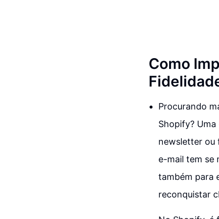
Como Impu
Fidelidad
Procurando man
Shopify? Uma 
newsletter ou 
e-mail tem se
também para e
reconquistar c