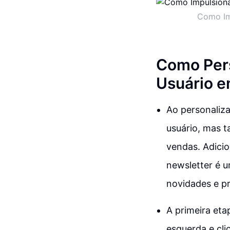
Como Imp
Como Pers
Usuário e
Ao personaliza
usuário, mas 
vendas. Adicio
newsletter é u
novidades e p
A primeira eta
esquerda e cli