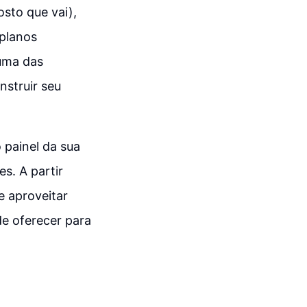
osto que vai),
planos
 uma das
nstruir seu
 painel da sua
s. A partir
e aproveitar
de oferecer para