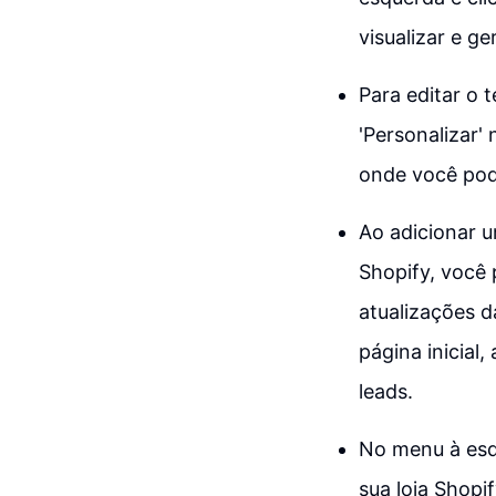
visualizar e ge
Para editar o 
'Personalizar' 
onde você pode
Ao adicionar u
Shopify, você 
atualizações d
página inicial
leads.
No menu à esqu
sua loja Shopif