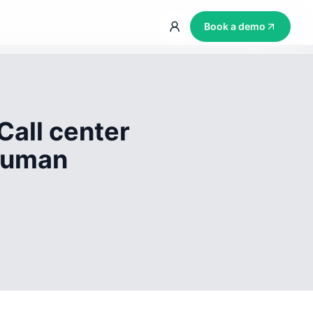
Book a demo
Call center
 human