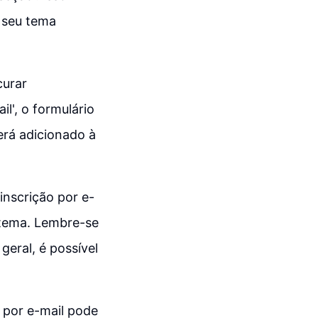
 seu tema
curar
l', o formulário
será adicionado à
inscrição por e-
u tema. Lembre-se
eral, é possível
o por e-mail pode