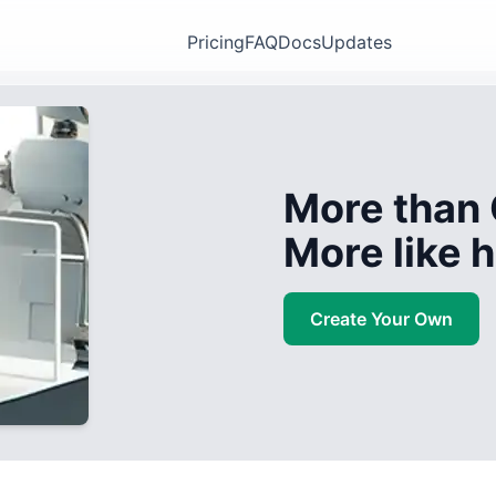
Pricing
FAQ
Docs
Updates
More than 
More like
Create Your Own