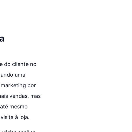
a
e do cliente no
onando uma
O marketing por
mais vendas, mas
e até mesmo
sita à loja.