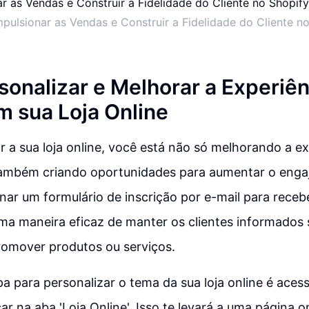
ulsionar as Vendas e Construir a Fidelidade do Cliente n
onalizar e Melhorar a Experiên
m sua Loja Online
r a sua loja online, você está não só melhorando a e
também criando oportunidades para aumentar o enga
nar um formulário de inscrição por e-mail para rece
ma maneira eficaz de manter os clientes informados 
romover produtos ou serviços.
pa para personalizar o tema da sua loja online é aces
car na aba 'Loja Online'. Isso te levará a uma página o