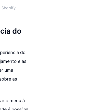
o Shopify
cia do
xperiência do
jamento e as
ber uma
sobre as
sar o menu à
nde é possível