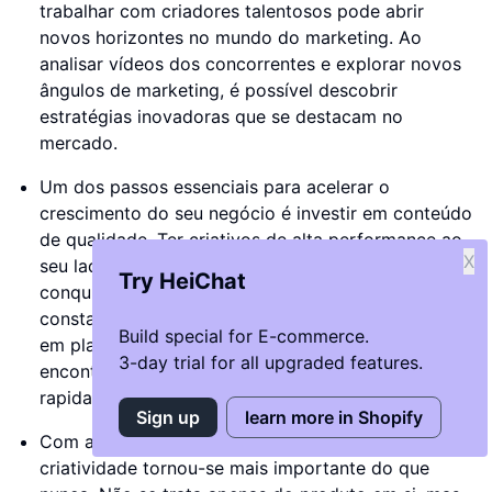
trabalhar com criadores talentosos pode abrir
novos horizontes no mundo do marketing. Ao
analisar vídeos dos concorrentes e explorar novos
ângulos de marketing, é possível descobrir
estratégias inovadoras que se destacam no
mercado.
Um dos passos essenciais para acelerar o
crescimento do seu negócio é investir em conteúdo
de qualidade. Ter criativos de alta performance ao
X
seu lado pode gerar vídeos impactantes que
Try HeiChat
conquistam a atenção do público. Ao testar
constantemente novas abordagens de marketing
Build special for E-commerce.
em plataformas como o Facebook, é possível
3-day trial for all upgraded features.
encontrar a estratégia ideal para escalar
rapidamente.
Sign up
learn more in Shopify
Com a evolução do comércio eletrónico, a
criatividade tornou-se mais importante do que