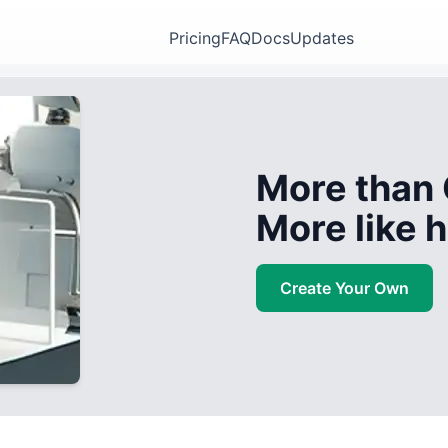
Pricing
FAQ
Docs
Updates
More than 
More like
Create Your Own