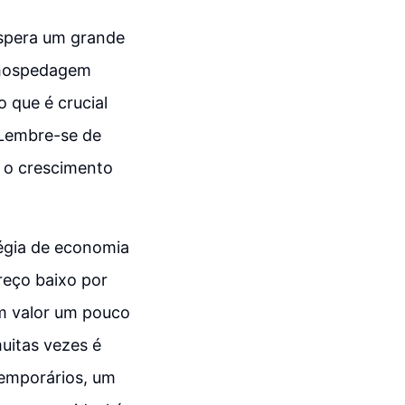
spera um grande
e hospedagem
 que é crucial
. Lembre-se de
e o crescimento
tégia de economia
reço baixo por
um valor um pouco
uitas vezes é
temporários, um