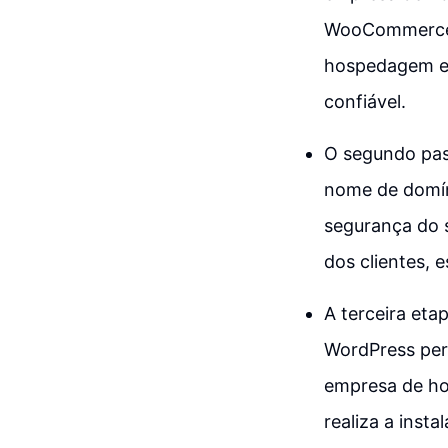
WooCommerce 
hospedagem es
confiável.
O segundo pas
nome de domíni
segurança do s
dos clientes, 
A terceira et
WordPress perm
empresa de ho
realiza a ins