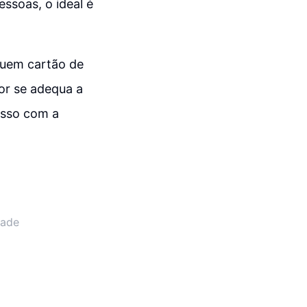
ssoas, o ideal é
luem cartão de
or se adequa a
esso com a
dade