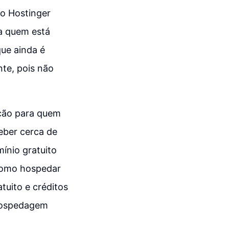
 o Hostinger
a quem está
ue ainda é
nte, pois não
ção para quem
eber cerca de
mínio gratuito
 como hospedar
tuito e créditos
 hospedagem