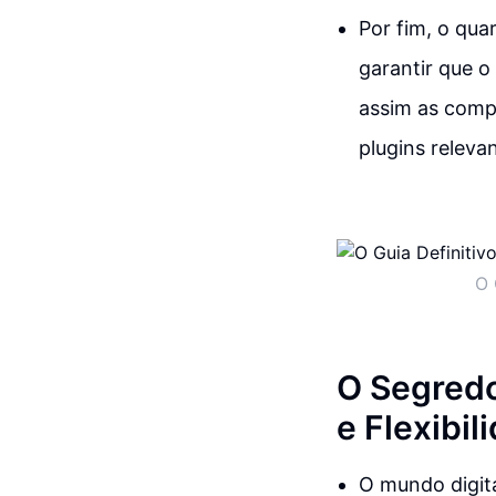
Por fim, o qu
garantir que o
assim as compr
plugins releva
O 
O Segredo
e Flexibil
O mundo digit