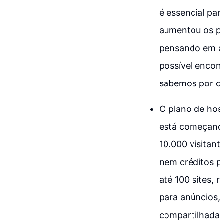
é essencial pa
aumentou os p
pensando em a
possível encon
sabemos por q
O plano de ho
está começand
10.000 visitan
nem créditos 
até 100 sites,
para anúncios
compartilhada