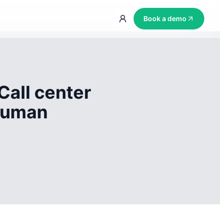
Book a demo
Call center
 human