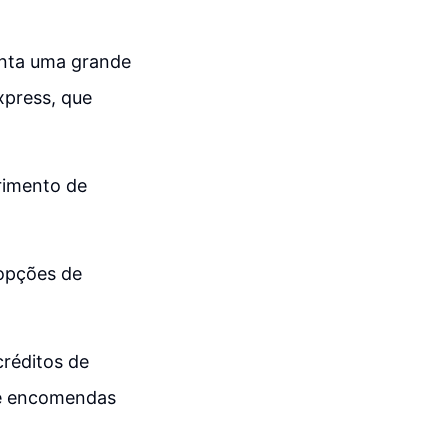
enta uma grande
xpress, que
rimento de
 opções de
réditos de
de encomendas