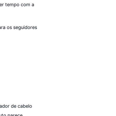
der tempo com a
ara os seguidores
sador de cabelo
uto parece