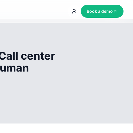
Book a demo
Call center
 human