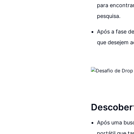
para encontra
pesquisa.
Após a fase de
que desejem a
Descobert
Após uma busca
portátil que t