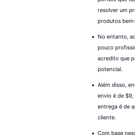
resolver um p
produtos bem-
No entanto, ao
pouco profiss
acredito que p
potencial.
Além disso, en
envio é de $9,
entrega é de a
cliente.
Com base ness