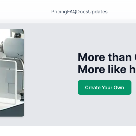
Pricing
FAQ
Docs
Updates
More than 
More like
Create Your Own