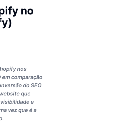
pify no
fy)
Shopify nos
EO em comparação
conversão do SEO
 website que
visibilidade e
uma vez que é a
o.