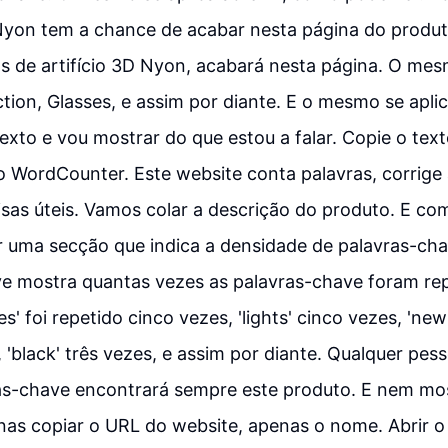
Nyon tem a chance de acabar nesta página do produ
s de artifício 3D Nyon, acabará nesta página. O mes
ction, Glasses, e assim por diante. E o mesmo se apli
exto e vou mostrar do que estou a falar. Copie o tex
WordCounter. Este website conta palavras, corrige a
isas úteis. Vamos colar a descrição do produto. E co
 uma secção que indica a densidade de palavras-cha
e mostra quantas vezes as palavras-chave foram rep
es' foi repetido cinco vezes, 'lights' cinco vezes, 'new
, 'black' três vezes, e assim por diante. Qualquer pe
as-chave encontrará sempre este produto. E nem mos
nas copiar o URL do website, apenas o nome. Abrir o