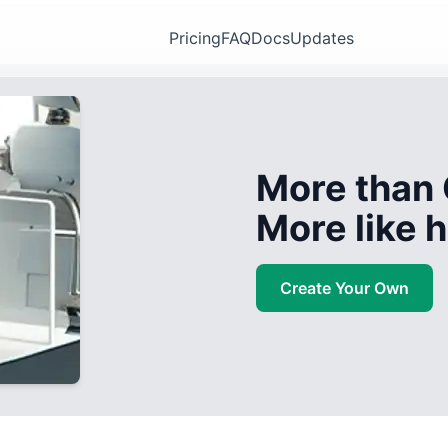
Pricing
FAQ
Docs
Updates
More than 
More like
Create Your Own