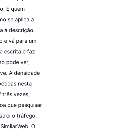
to. E quem
mo se aplica a
ca à descrição.
to e vá para um
 escrita e faz
mo pode ver,
ve. A densidade
etidas nesta
' três vezes,
ssoa que pesquisar
trei o tráfego,
 SimilarWeb. O