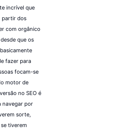
e incrível que
 partir dos
zer com orgânico
s desde que os
é basicamente
de fazer para
essoas focam-se
do motor de
nversão no SEO é
a navegar por
verem sorte,
 se tiverem