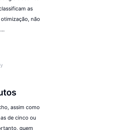
lassificam as
 otimização, não
..
fy
utos
icho, assim como
mas de cinco ou
ortanto, quem