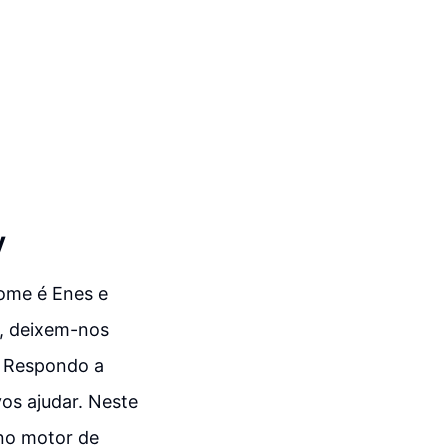
y
nome é Enes e
o, deixem-nos
. Respondo a
os ajudar. Neste
 no motor de