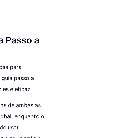
a Passo a
osa para
 guia passo a
es e eficaz.
ens de ambas as
lobal, enquanto o
de usar.