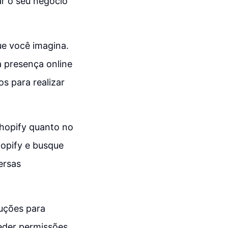
r o seu negócio
ue você imagina.
a presença online
s para realizar
Shopify quanto no
hopify e busque
ersas
ruções para
eder permissões