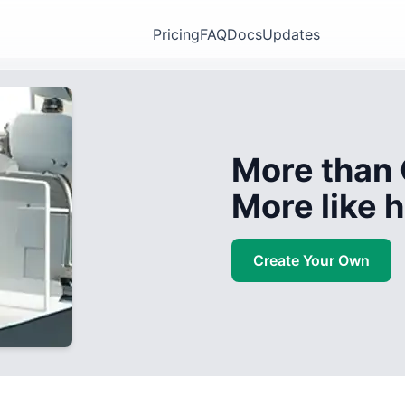
Pricing
FAQ
Docs
Updates
More than 
More like
Create Your Own