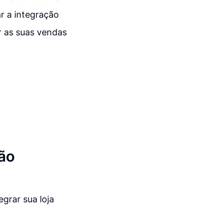
ar a integração
r as suas vendas
ção
grar sua loja