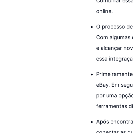
Combinar essa
online.
O processo de
Com algumas et
e alcançar nov
essa integraçã
Primeiramente,
eBay. Em segui
por uma opção
ferramentas di
Após encontrar
conectar as d