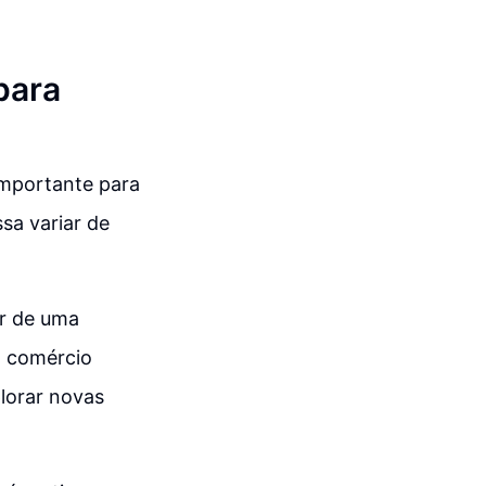
para
importante para
sa variar de
ir de uma
o comércio
plorar novas