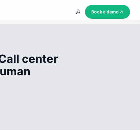
Book a demo
Call center
 human