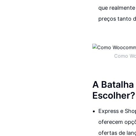
que realmente 
preços tanto 
Como Woo
A Batalha
Escolher?
Express e Shop
oferecem opçõ
ofertas de la