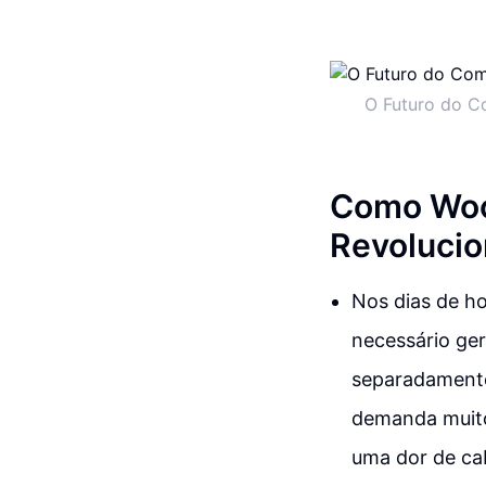
O Futuro do C
Como Woo
Revoluci
Nos dias de ho
necessário ger
separadamente.
demanda muito 
uma dor de cab