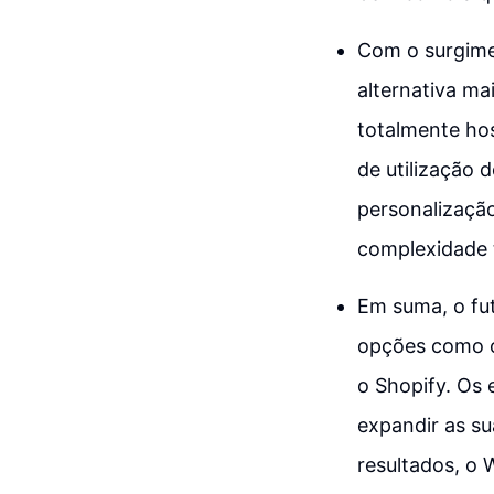
Com o surgim
alternativa ma
totalmente ho
de utilização 
personalizaçã
complexidade 
Em suma, o fu
opções como o
o Shopify. Os 
expandir as su
resultados, o