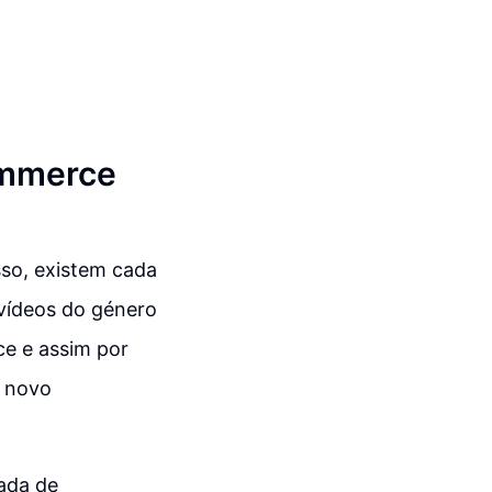
ommerce
sso, existem cada
 vídeos do género
e e assim por
m novo
ada de