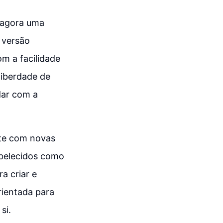
 agora uma
a versão
m a facilidade
liberdade de
dar com a
nte com novas
belecidos como
a criar e
rientada para
si.