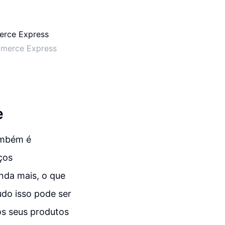
mmerce Express
e
também é
ços
nda mais, o que
udo isso pode ser
os seus produtos