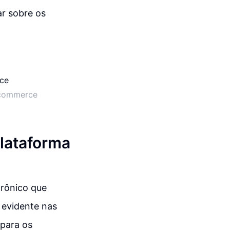
ar sobre os
-commerce
Plataforma
trônico que
 evidente nas
 para os