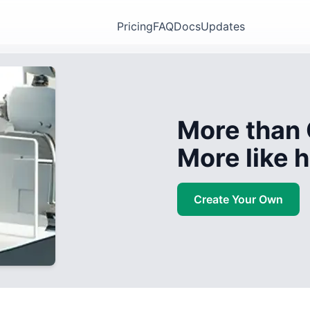
Pricing
FAQ
Docs
Updates
More than 
More like
Create Your Own