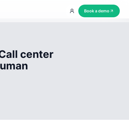
Book a demo
Call center
 human