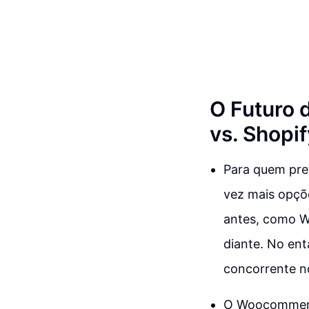
O Futuro 
vs. Shopi
Para quem pret
vez mais opçõe
antes, como W
diante. No ent
concorrente n
O Woocommerce