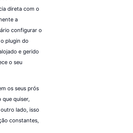
ia direta com o
mente a
ário configurar o
 o plugin do
lojado e gerido
ece o seu
tem os seus prós
 que quiser,
outro lado, isso
ção constantes,