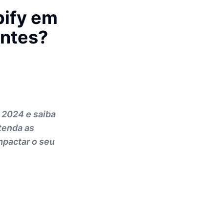
ify em
antes?
 2024 e saiba
ntenda as
mpactar o seu