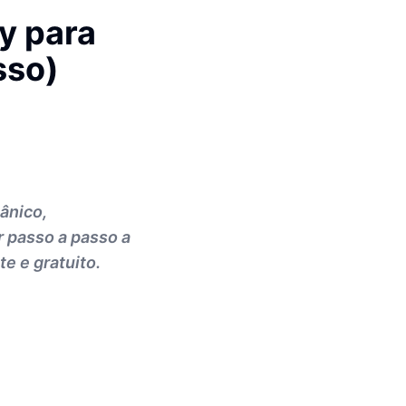
y para
sso)
gânico,
r passo a passo a
e e gratuito.