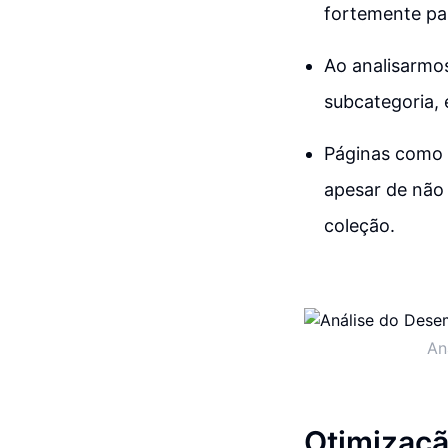
fortemente par
Ao analisarmos
subcategoria, 
Páginas como 
apesar de não
coleção.
An
Otimizaçã