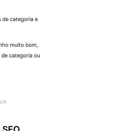
s de categoria e
enho muito bom,
 de categoria ou
EUA
a SEO