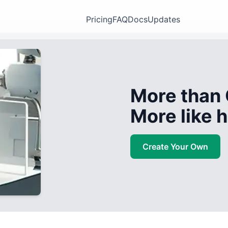
Pricing
FAQ
Docs
Updates
More than 
More like
Create Your Own