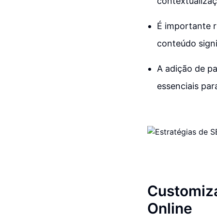
contextualiza
É importante r
conteúdo signi
A adição de pa
essenciais par
Customiza
Online