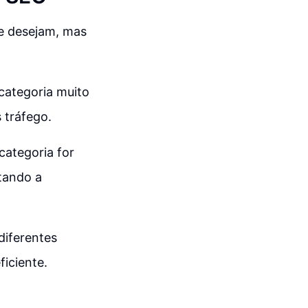
ue desejam, mas
categoria muito
 tráfego.
 categoria for
itando a
 diferentes
iciente.