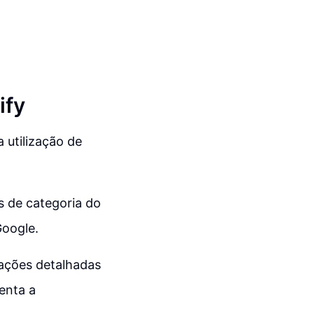
ify
a utilização de
s de categoria do
oogle.
mações detalhadas
enta a