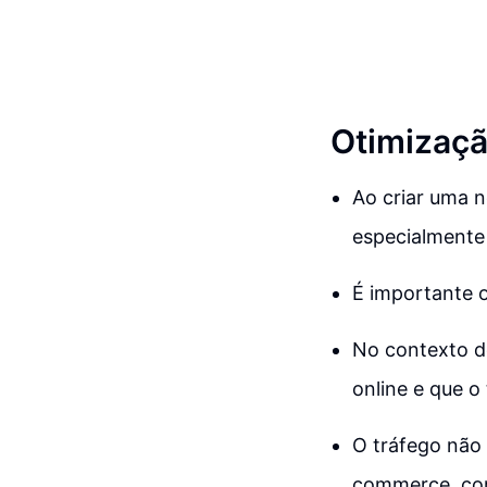
Otimizaçã
Ao criar uma no
especialmente
É importante o
No contexto do
online e que 
O tráfego não 
commerce, com