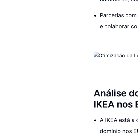
Parcerias com
e colaborar c
Análise d
IKEA nos
A IKEA está a
domínio nos EU