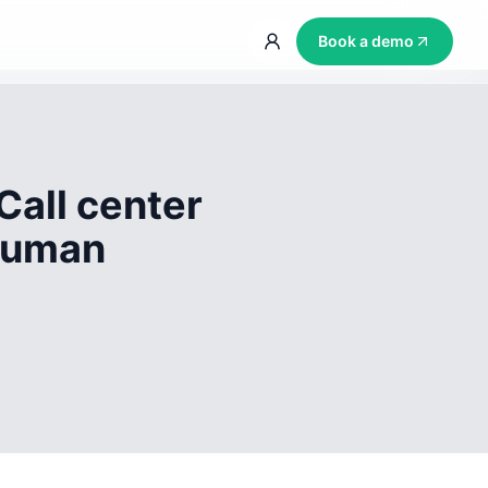
Book a demo
Call center
 human