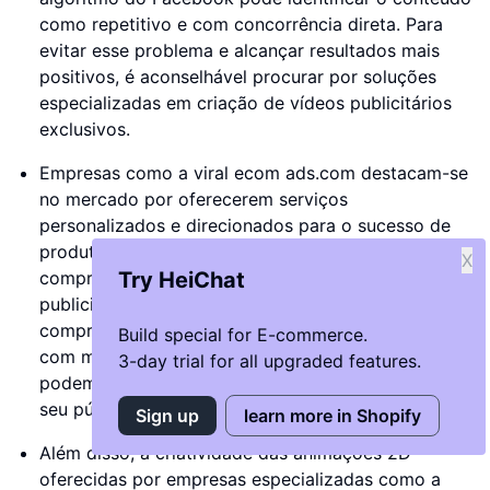
como repetitivo e com concorrência direta. Para
evitar esse problema e alcançar resultados mais
positivos, é aconselhável procurar por soluções
especializadas em criação de vídeos publicitários
exclusivos.
Empresas como a viral ecom ads.com destacam-se
no mercado por oferecerem serviços
personalizados e direcionados para o sucesso de
produtos. Com uma equipa experiente e resultados
X
comprovados, garantem a produção de vídeos
Try HeiChat
publicitários que têm um histórico de eficácia
comprovado. Ao investir em pacotes de anúncios
Build special for E-commerce.
com múltiplas variantes e animações 2D, as marcas
3-day trial for all upgraded features.
podem diferenciar-se e conquistar a atenção do
seu público-alvo de forma única e envolvente.
Sign up
learn more in Shopify
Além disso, a criatividade das animações 2D
oferecidas por empresas especializadas como a