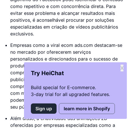
como repetitivo e com concorrência direta. Para
evitar esse problema e alcançar resultados mais
positivos, é aconselhável procurar por soluções
especializadas em criação de vídeos publicitários
exclusivos.
Empresas como a viral ecom ads.com destacam-se
no mercado por oferecerem serviços
personalizados e direcionados para o sucesso de
produtos. Com uma equipa experiente e resultados
X
comprovados, garantem a produção de vídeos
Try HeiChat
publicitários que têm um histórico de eficácia
comprovado. Ao investir em pacotes de anúncios
Build special for E-commerce.
com múltiplas variantes e animações 2D, as marcas
3-day trial for all upgraded features.
podem diferenciar-se e conquistar a atenção do
seu público-alvo de forma única e envolvente.
Sign up
learn more in Shopify
Além disso, a criatividade das animações 2D
oferecidas por empresas especializadas como a