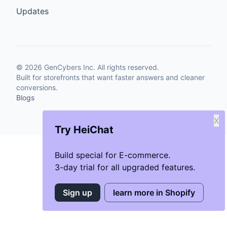
Updates
©
2026
GenCybers Inc. All rights reserved.
Built for storefronts that want faster answers and cleaner
conversions.
Blogs
X
Try HeiChat
Build special for E-commerce.
3-day trial for all upgraded features.
Sign up
learn more in Shopify