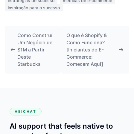
estratégias de sucesso
métricas de e-commerce
inspiração para o sucesso
Como Construí
O que é Shopify &
Um Negócio de
Como Funciona?
$1M a Partir
[Iniciantes do E-
Deste
Commerce:
Starbucks
Comecem Aqui]
HEICHAT
AI support that feels native to