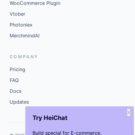
WooCommerce Plugin
Vtober
Photoniex
MerchmindAI
COMPANY
Pricing
FAQ
Docs
Updates
X
Try HeiChat
Build special for E-commerce.