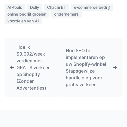
AI-tools
Dolly
Chachi BT
e-commerce bedrijf
online bedrijf groeien
ondernemers
voordelen van AI
Hoe ik
Hoe SEO te
$3.092/week
implementeren op
verdien met
uw Shopify-winkel |
GRATIS verkeer
Stapsgewijze
op Shopify
handleiding voor
(Zonder
gratis verkeer
Advertenties)