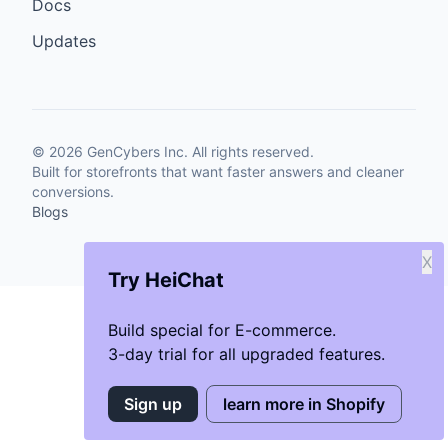
Docs
Updates
©
2026
GenCybers Inc. All rights reserved.
Built for storefronts that want faster answers and cleaner
conversions.
Blogs
X
Try HeiChat
Build special for E-commerce.
3-day trial for all upgraded features.
Sign up
learn more in Shopify