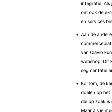
integratie. Al
om ook de e-ma
en services b
Aan de andere 
commerceplatfo
van Clavio kun
webshop. Dit k
segmentatie e
Kortom, de keu
doelen op het
die op zoek is
Maar als je me