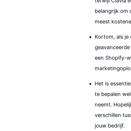
terwijl Clavia 
belangrijk om 
meest kostenef
Kortom, als je
geavanceerde f
een Shopify-w
marketingoplos
Het is essenti
te bepalen wel
neemt. Hopelij
verschillen tu
jouw bedrijf.