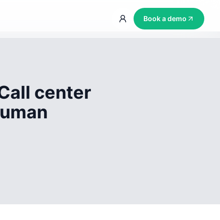
Book a demo
Call center
 human