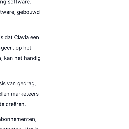
ing software.
oftware, gebouwd
is dat Clavia een
ungeert op het
n, kan het handig
sis van gedrag,
llen marketeers
te creëren.
y-abonnementen,