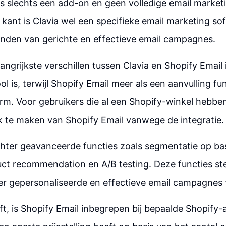
is slechts een add-on en geen volledige email market
kant is Clavia wel een specifieke email marketing s
enden van gerichte en effectieve email campagnes.
angrijkste verschillen tussen Clavia en Shopify Email 
ol is, terwijl Shopify Email meer als een aanvulling f
rm. Voor gebruikers die al een Shopify-winkel hebbe
k te maken van Shopify Email vanwege de integratie.
chter geavanceerde functies zoals segmentatie op ba
ct recommendation en A/B testing. Deze functies ste
er gepersonaliseerde en effectieve email campagnes 
eft, is Shopify Email inbegrepen bij bepaalde Shopif