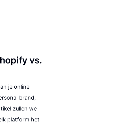
hopify vs.
an je online
personal brand,
rtikel zullen we
lk platform het