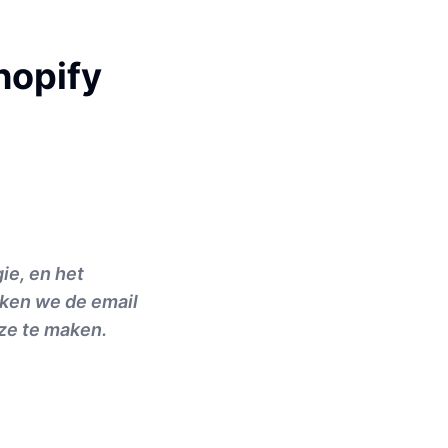
hopify
ie, en het
reken we de email
uze te maken.