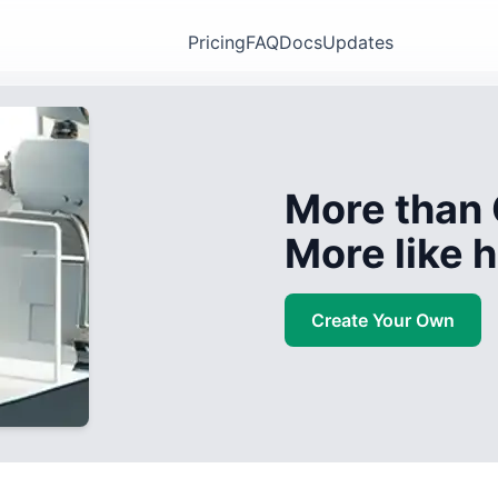
Pricing
FAQ
Docs
Updates
More than 
More like
Create Your Own