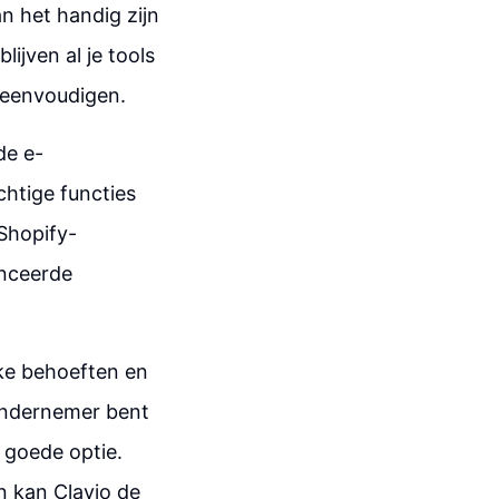
n het handig zijn
ijven al je tools
reenvoudigen.
de e-
htige functies
 Shopify-
anceerde
eke behoeften en
ondernemer bent
n goede optie.
n kan Clavio de