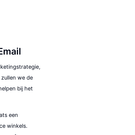
Email
ketingstrategie,
g zullen we de
elpen bij het
aats een
e winkels.