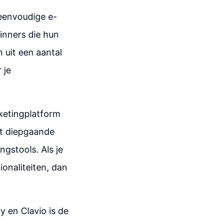
eenvoudige e-
inners die hun
 uit een aantal
 je
ketingplatform
dt diepgaande
gstools. Als je
onaliteiten, dan
y en Clavio is de