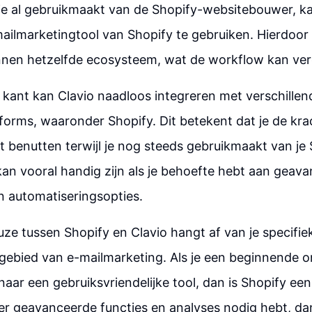
s je al gebruikmaakt van de Shopify-websitebouwer, ka
ilmarketingtool van Shopify te gebruiken. Hierdoor bl
innen hetzelfde ecosysteem, wat de workflow kan ve
kant kan Clavio naadloos integreren met verschillen
rms, waaronder Shopify. Dit betekent dat je de krac
t benutten terwijl je nog steeds gebruikmaakt van je
an vooral handig zijn als je behoefte hebt aan geav
n automatiseringsopties.
ze tussen Shopify en Clavio hangt af van je specifi
 gebied van e-mailmarketing. Als je een beginnende 
 naar een gebruiksvriendelijke tool, dan is Shopify ee
er geavanceerde functies en analyses nodig hebt, da