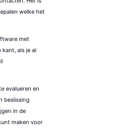
contacten. Het is
 bepalen welke het
oftware met
ant, als je al
il
te evalueren en
n beslissing
ijgen in de
e kunt maken voor