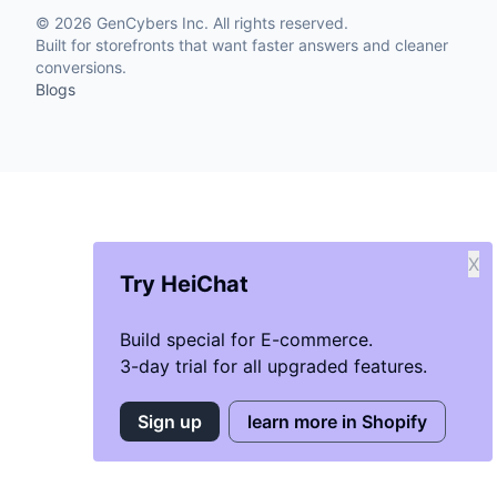
©
2026
GenCybers Inc. All rights reserved.
Built for storefronts that want faster answers and cleaner
conversions.
Blogs
X
Try HeiChat
Build special for E-commerce.
3-day trial for all upgraded features.
Sign up
learn more in Shopify